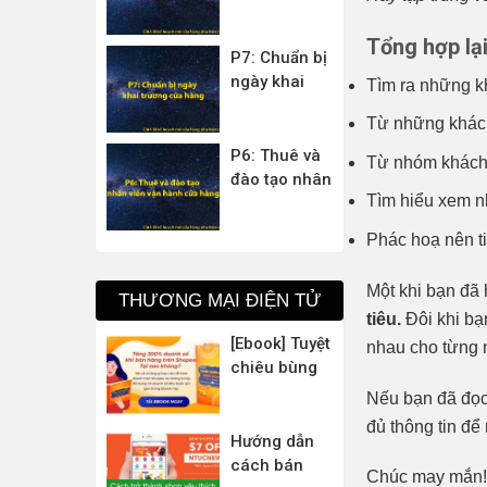
Tổng hợp lạ
P7: Chuẩn bị
ngày khai
Tìm ra những kh
trương cửa
Từ những khách
hàng
P6: Thuê và
Từ nhóm khách 
đào tạo nhân
Tìm hiểu xem nh
viên vận
hành cửa
Phác hoạ nên tiê
hàng
Một khi bạn đã 
THƯƠNG MẠI ĐIỆN TỬ
tiêu.
Đôi khi bạ
[Ebook] Tuyệt
nhau cho từng n
chiêu bùng
nổ 300%
Nếu bạn đã đọc 
doanh số với
đủ thông tin đ
bí kíp bán
Hướng dẫn
hàng trên
cách bán
Chúc may mắn!