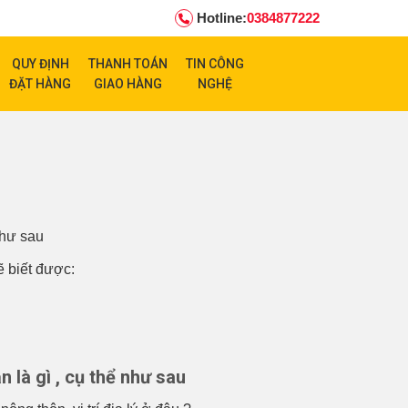
Hotline:
0384877222
QUY ĐỊNH
THANH TOÁN
TIN CÔNG
ĐẶT HÀNG
GIAO HÀNG
NGHỆ
như sau
 biết được:
 là gì , cụ thể như sau