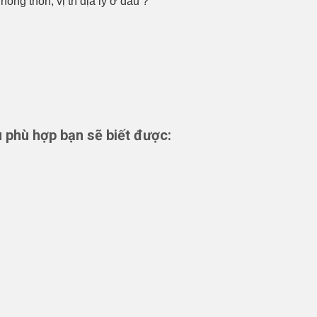
ông thôn, vị trí địa lý ở đâu ?
 phù hợp bạn sẽ biết được: