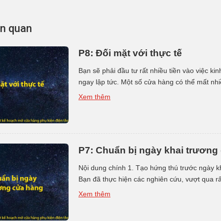
iên quan
P8: Đối mặt với thực tế
Bạn sẽ phải đầu tư rất nhiều tiền vào việc ki
ngay lập tức. Một số cửa hàng có thể mất nhi
sẽ mất tiền tiết kiệm và hạ thấp tiêu […]
Xem thêm
P7: Chuẩn bị ngày khai trương
Nội dung chính 1. Tạo hứng thú trước ngày kh
Bạn đã thực hiện các nghiên cứu, vượt qua rấ
cửa hàng. Bây giờ là lúc chuẩn bị sẵn sàng c
Xem thêm