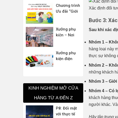
Chương trình
Xác định đối t
Ưu đãi “Giới
Thiệu Khách
Bước 3: Xác
Hàng – Rộn
Ràng Nhận
Xưởng phụ
Sau khi xác đ
Thưởng”
kiện – Nơi
dành cho
Nhóm 1 – Khôn
những tín đồ
hàng loại này m
yêu thích
Xưởng phụ
thực sự không 
“trang trí”
kiện điện
cho điện
thoại giá rẻ
Nhóm 2 – Khôn
thoại
những khách hà
Nhóm 3 – Giới 
KINH NGHIỆM MỞ CỬA
Nhóm 4 – Có l
HÀNG TỪ A ĐẾN Z
khách hàng thu
người khác. Và 
P8: Đối mặt
với thực tế
Hãy tập trung 