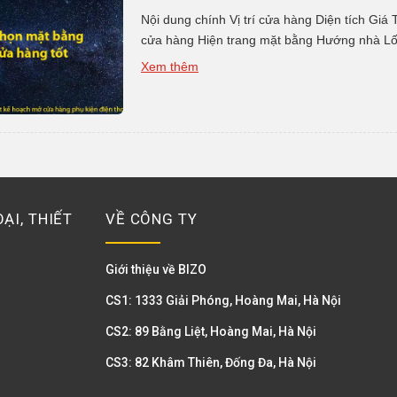
Nội dung chính Vị trí cửa hàng Diện tích Giá
cửa hàng Hiện trang mặt bằng Hướng nhà Lối 
mà bạn có thể dựa vào để xác định nhanh các
Xem thêm
ẠI, THIẾT
VỀ CÔNG TY
Giới thiệu về BIZO
CS1: 1333 Giải Phóng, Hoàng Mai, Hà Nội
CS2: 89 Bằng Liệt, Hoàng Mai, Hà Nội
CS3: 82 Khâm Thiên, Đống Đa, Hà Nội