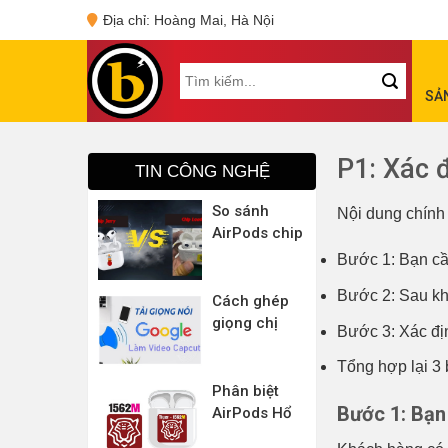
Skip
Địa chỉ: Hoàng Mai, Hà Nội
to
content
Tìm
SẢ
kiếm:
P1: Xác 
TIN CÔNG NGHỆ
So sánh
Nội dung chính
AirPods chip
Jerry và chip
Bước 1: Bạn cần
Louda (Hổ
Bước 2: Sau kh
Vằn)
Cách ghép
giọng chị
Bước 3: Xác đị
Google vào
Capcut
Tổng hợp lại 3
Phân biệt
Bước 1: Bạn 
AirPods Hổ
Vằn chip