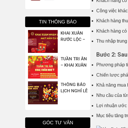
Khách hàng có độ
1562M,
1562U,
Công việc khác
1562A,
Khách hàng thư
1562F,
TIN THÔNG BÁO
1562E,
Khách hàng có t
KHAI XUÂN
1562AE
RƯỚC LỘC –
Thu nhập trung
MAY MẮN CẢ
NĂM
Bước 2: Sau
TUẦN TRI ÂN
Phương pháp t
– KHAI XUÂN
NHƯ Ý
Chiến lược phát
THÔNG BÁO
Khả năng mua h
LỊCH NGHỈ LỄ
Nhu cầu của từ
TẾT NGUYÊN
ĐÁN 2024 –
Lợi nhuận ước 
PHỤ KIỆN
Mục tiêu tăng 
BIZO
GÓC TƯ VẤN