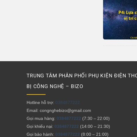
TRUNG TÂM PHÂN PHỐI PHỤ KIỆN ĐIỆN THO
BỊ CÔNG NGHỆ – BIZO
Hotline hỗ trợ:
0384877222
Email: congnghebizo@gmail.com
Gọi mua hàng:
0384877222
(7:30 – 22:00)
Gọi khiếu nại:
0384877222
(14:00 – 21:30)
Gọi bảo hành:
0384877222
(8:00 – 21:00)