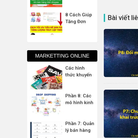
Shopee
hàng trên
thượng thừa
shopee hiệu
quả – Trở
8 Cách Giúp
Bài viết l
thành Shop
Tăng Đơn
Yêu Thích
Hàng Trên
Shopee
MARKETTING ONLINE
Các hình
thức khuyến
mãi trong
hoạt động
Marketing
Phần 8: Các
hiệu quả
mô hình kinh
doanh và
kiếm tiền
online tại
Phần 7: Quản
Việt Nam
lý bán hàng
chuyên