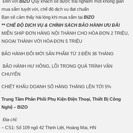
Đến với
BIZO
Quý khách sẽ được trải nghiệm một không gian
mua sắm tuyệt vời, chế độ dịch vụ đạt chuẩn
Bạn sẽ cảm thấy hài lòng khi mua sắm tại
BIZO
** CHẾ ĐỘ DỊCH VỤ & CHÍNH SÁCH BẢO HÀNH ƯU ĐÃI
MIỄN SHIP ĐƠN HÀNG NỘI THÀNH CHO HÓA ĐƠN 2 TRIỆU,
NGOẠI THÀNH VỚI HÓA ĐƠN 5 TRIỆU
BẢO HÀNH ĐỔI MỚI SẢN PHẨM TỪ 3 ĐẾN 36 THÁNG
BẢO HÀNH HƯ HỎNG, LỖI TRONG QUÁ TRÌNH VẬN
CHUYỂN
CHIẾT KHẤU DOANH SỐ HÀNG THÁNG LÊN TỚI 5%
Trung Tâm Phân Phối Phụ Kiện Điện Thoại, Thiết Bị Công
Nghệ – BIZO
Địa chỉ:
– CS1: Số 109 ngõ 42 Thịnh Liệt, Hoàng Mai, HN