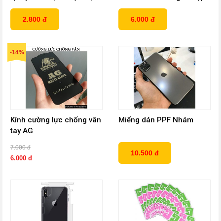
lệ lỗi rất thấp, viền mịn
2.800 đ
6.000 đ
-14%
Kính cường lực chống vân
Miếng dán PPF Nhám
tay AG
7.000 đ
10.500 đ
6.000 đ