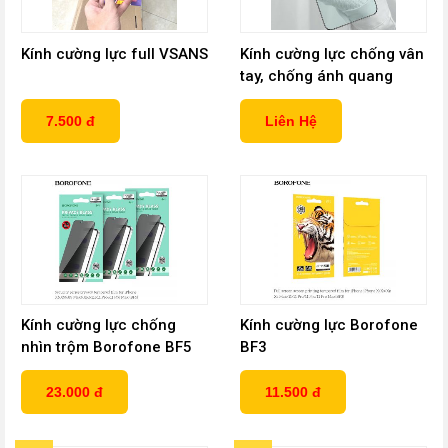
Kính cường lực full VSANS
Kính cường lực chống vân
tay, chống ánh quang
màn hình ánh sáng xanh,
độ cứng 9H
7.500 đ
Liên Hệ
Kính cường lực chống
Kính cường lực Borofone
nhìn trộm Borofone BF5
BF3
23.000 đ
11.500 đ