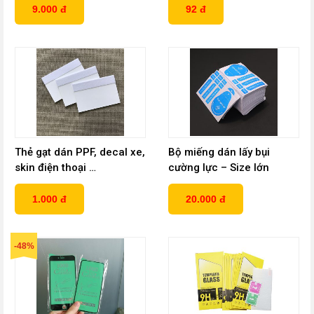
9.000 đ
92 đ
Thẻ gạt dán PPF, decal xe,
Bộ miếng dán lấy bụi
skin điện thoại …
cường lực – Size lớn
1.000 đ
20.000 đ
-48%