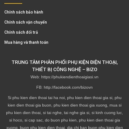
Chính sách bảo hành
Chính sách vận chuyển
Chính sách đổi trả
Mua hàng và thanh toán
TRUNG TÂM PHÂN PHỐI PHỤ KIỆN ĐIỆN THOẠI,
THIẾT BỊ CÔNG NGHỆ – BIZO
Web: https://phukiendienthoaigiasi.vn
FB: http://facebook.com/bizovn
Si phu kien dien thoai tai ha noi, phu kien dien thoai gia si, phu
kien dien thoai gia buon, phu kien dien thoai gia xuong, mua si
phu kien dien thoai, si tai nghe, tai nghe gia si, si kinh cuong luc,
si hoco, si cap sac, do buon phu kien, phu kien dien thoai gia
xuong, buon phu kien dien thoai, dia chi ban buon phu kien dien