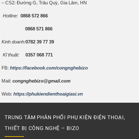
– CS2: Đường G, Trâu Quỳ, Gia Lâm, HN
Hotline:
0868 572 866
0868 571 866
Kinh doanh:
0782 39 77 39
Kĩ thuật:
0357 068 771
FB:
https://facebook.com/congnghebizo
Mail:
congnghebizo@gmail.com
Web:
https://phukiendienthoaigiasi.vn
TRUNG TÂM PHÂN PHỐI PHỤ KIỆN ĐIỆN THOẠI,
THIẾT BỊ CÔNG NGHỆ – BIZO