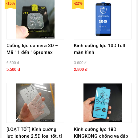
-15%
-22%
Cường lực camera 3D –
Kính cường lực 10D full
Mã 11 đến 16promax
màn hình
6.500 đ
3.600 đ
5.500 đ
2.800 đ
[LOẠT TỐT] Kính cường
Kính cường lực 18D
lực iphone 2,5D loại tốt, tỉ
KINGKONG chống va đập