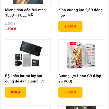
Miếng dán dẻo full màn
Kính cường lực 2,5D đóng
100D – FULL MÃ
hộp
2.900 đ
2.800 đ
1.500 đ
Bộ khăn lau và lấy bụi
Cường lực Hoco G9 (Hộp
dùng để dán cường lực
25 PCS)
điện thoại
850 đ
6.360 đ