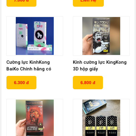
7.000 đ
Liên Hệ
Cường lực KinhKong
Kính cường lực KingKong
BaiKo Chính hãng có
3D hộp giấy
màng loa
6.300 đ
6.800 đ