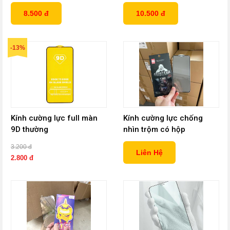
8.500 đ
10.500 đ
-13%
Kính cường lực full màn
Kính cường lực chống
9D thường
nhìn trộm có hộp
3.200 đ
Liên Hệ
2.800 đ