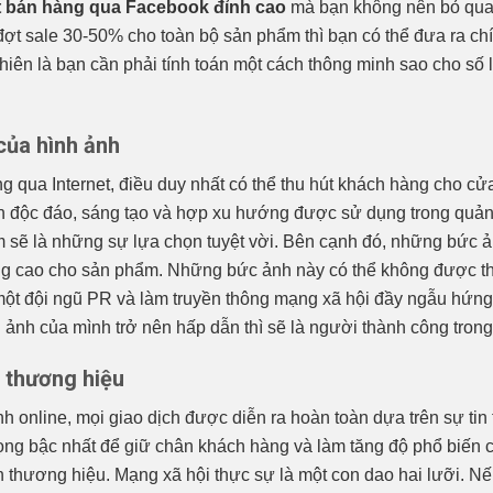
t bán hàng qua Facebook đỉnh cao
mà bạn không nên bỏ qua.
đợt sale 30-50% cho toàn bộ sản phẩm thì bạn có thể đưa ra ch
nhiên là bạn cần phải tính toán một cách thông minh sao cho s
của hình ảnh
g qua Internet, điều duy nhất có thể thu hút khách hàng cho c
 độc đáo, sáng tạo và hợp xu hướng được sử dụng trong quả
 sẽ là những sự lựa chọn tuyệt vời. Bên cạnh đó, những bức 
g cao cho sản phẩm. Những bức ảnh này có thể không được th
 một đội ngũ PR và làm truyền thông mạng xã hội đầy ngẫu hứ
ảnh của mình trở nên hấp dẫn thì sẽ là người thành công trong
g thương hiệu
h online, mọi giao dịch được diễn ra hoàn toàn dựa trên sự ti
rọng bậc nhất để giữ chân khách hàng và làm tăng độ phổ biến 
h thương hiệu. Mạng xã hội thực sự là một con dao hai lưỡi. Nế