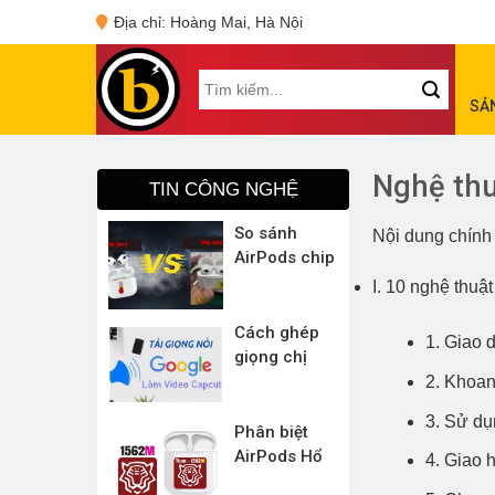
Skip
Địa chỉ: Hoàng Mai, Hà Nội
to
content
Tìm
SẢ
kiếm:
Nghệ thu
TIN CÔNG NGHỆ
So sánh
Nội dung chính
AirPods chip
Jerry và chip
I. 10 nghệ thu
Louda (Hổ
Vằn)
Cách ghép
1. Giao 
giọng chị
Google vào
2. Khoan
Capcut
3. Sử dụ
Phân biệt
AirPods Hổ
4. Giao 
Vằn chip