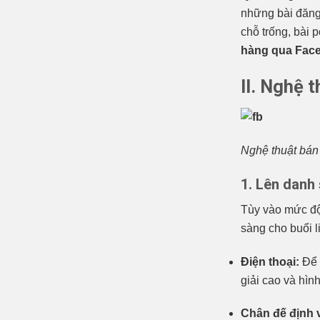
những bài đăng 
chỗ trống, bài 
hàng qua Face
II. Nghệ 
Nghệ thuật bán
1. Lên danh
Tùy vào mức độ
sàng cho buổi l
Điện thoại:
Để 
giải cao và hìn
Chân đế định v