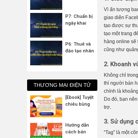
Vì ấn tượng ba
P7: Chuẩn bị
giao diện Face
ngày khai
tạo được sự thu
trương cửa
tạo một trang để
hàng
hàng online sẽ
P6: Thuê và
cũng như quảng 
đào tạo nhân
viên vận
2. Khoanh v
hành cửa
hàng
Không chỉ tron
thì người bán 
THƯƠNG MẠI ĐIỆN TỬ
chính là khoảng
[Ebook] Tuyệt
Do đó, bạn nên
chiêu bùng
trợ.
nổ 300%
doanh số với
3. Sử dụng 
bí kíp bán
Hướng dẫn
hàng trên
cách bán
“Tag” là một c