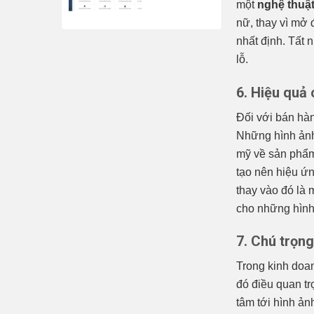
một
nghệ thuậ
nghiệp ngay
nữ, thay vì mở 
từ đầu
nhất định. Tất 
lỗ.
6. Hiệu quả 
Đối với bán hàn
Những hình ảnh
mỹ về sản phẩm
tạo nên hiệu ứn
thay vào đó là
cho những hình 
7. Chú trọn
Trong kinh doan
đó điều quan t
tâm tới hình ản