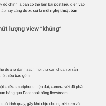
ay đó chính là bạn có thể làm bài post kiểu điền vào
 pháp này cũng được coi là một
nghệ thuật bán
 hút lượng view “khủng”
hể đưa ra danh sách mọi thứ cần chuẩn bị sẵn
thể thiếu bao gồm:
một chiếc smartphone hiện đại, camera với độ phân
t bán hàng qua Facebook bằng livestream
g quá trình quay, gây khó chịu cho người xem và