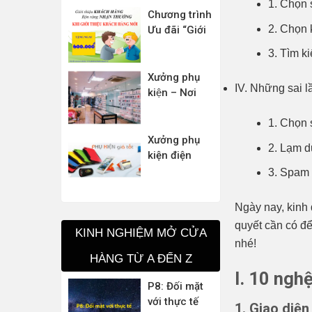
1. Chọn 
Chương trình
2. Chọn 
Ưu đãi “Giới
Thiệu Khách
3. Tìm k
Hàng – Rộn
Ràng Nhận
Xưởng phụ
IV. Những sai 
Thưởng”
kiện – Nơi
dành cho
những tín đồ
1. Chọn 
yêu thích
Xưởng phụ
2. Lạm d
“trang trí”
kiện điện
cho điện
thoại giá rẻ
3. Spam
thoại
Ngày nay, kinh 
quyết cần có đ
KINH NGHIỆM MỞ CỬA
nhé!
HÀNG TỪ A ĐẾN Z
I. 10 ngh
P8: Đối mặt
với thực tế
1. Giao diệ