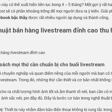
này có thể xuất hiện liên tục trong 4 – 5 tháng? Một gợi ý rất h
post sẽ có phần khoảng trống để mọi người đưa ra ý kiến. Giải
book bậc thầy
được rất nhiều người áp dụng và thành công.
thuật bán hàng livestream đỉnh cao thu
 hàng livestream đỉnh cao
 sách mọi thứ cần chuẩn bị cho buổi livestream
 chuyên nghiệp và quan điểm riêng của mỗi người mà bạn có t
ivestream. Trong đó, những thứ cần thiết và cơ bản nhất không 
cho ra chất lượng hình ảnh tốt và âm thanh rõ nét, bạn cần có 
h ảnh sắc nét, pin đầy đủ. Đây là bước cơ bản trong nghệ thuậ
ị:
Thiết bị này nhằm đảm bảo điện thoại không bị rung lắc tron