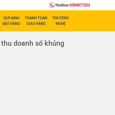
Hotline:
0384877222
QUY ĐỊNH
THANH TOÁN
TIN CÔNG
ĐẶT HÀNG
GIAO HÀNG
NGHỆ
 thu doanh số khủng