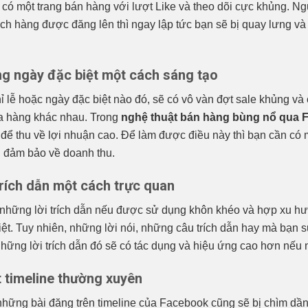
ẽ có một trang bán hàng với lượt Like và theo dõi cực khủng. Ng
ch hàng được đăng lên thì ngay lập tức bạn sẽ bị quay lưng và 
g ngày đặc biệt một cách sáng tạo
ỉ lễ hoặc ngày đặc biệt nào đó, sẽ có vô vàn đợt sale khủng và
a hàng khác nhau. Trong
nghệ thuật bán hàng bùng nổ qua 
ể thu về lợi nhuận cao. Để làm được điều này thì bạn cần có m
 đảm bảo về doanh thu.
trích dẫn một cách trực quan
 những lời trích dẫn nếu được sử dụng khôn khéo và hợp xu hư
ệt. Tuy nhiên, những lời nói, những câu trích dẫn hay mà bạn s
 những lời trích dẫn đó sẽ có tác dụng và hiệu ứng cao hơn nế
t timeline thường xuyên
 những bài đăng trên timeline của Facebook cũng sẽ bị chìm dầ