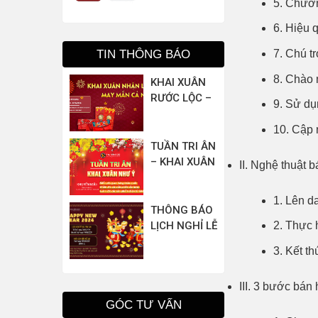
5. Chươn
1562M,
1562U,
6. Hiệu 
1562A,
1562F,
7. Chú t
TIN THÔNG BÁO
1562E,
8. Chào 
KHAI XUÂN
1562AE
RƯỚC LỘC –
9. Sử dụ
MAY MẮN CẢ
NĂM
10. Cập 
TUẦN TRI ÂN
– KHAI XUÂN
II. Nghệ thuật 
NHƯ Ý
1. Lên d
THÔNG BÁO
LỊCH NGHỈ LỄ
2. Thực 
TẾT NGUYÊN
3. Kết t
ĐÁN 2024 –
PHỤ KIỆN
III. 3 bước bá
BIZO
GÓC TƯ VẤN