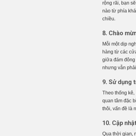
rộng rãi, bạn s
nào từ phía khá
chiều.
8. Chào mừn
Mỗi một dịp ngh
hàng từ các cử
giữa đám đông đ
nhưng vẫn phải
9. Sử dụng 
Theo thống kê,
quan tâm đặc bi
thôi, vấn đề là
10. Cập nhậ
Qua thời gian,