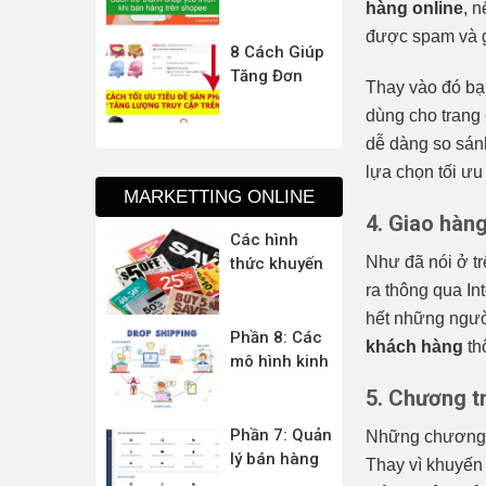
Shopee
hàng trên
hàng online
, 
thượng thừa
shopee hiệu
được spam và g
quả – Trở
8 Cách Giúp
thành Shop
Tăng Đơn
Thay vào đó bạn
Yêu Thích
Hàng Trên
dùng cho trang 
Shopee
dễ dàng so sán
lựa chọn tối ưu
MARKETTING ONLINE
4. Giao hàn
Các hình
Như đã nói ở tr
thức khuyến
mãi trong
ra thông qua In
hoạt động
hết những ngườ
Marketing
Phần 8: Các
khách hàng
th
hiệu quả
mô hình kinh
doanh và
5. Chương t
kiếm tiền
online tại
Phần 7: Quản
Những chương t
Việt Nam
lý bán hàng
Thay vì khuyến
chuyên