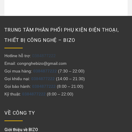
TRUNG TÂM PHÂN PHỐI PHỤ KIỆN ĐIỆN THOẠI,
THIẾT BỊ CÔNG NGHỆ – BIZO
Hotline hỗ trợ:
0384877222
Email: congnghebizo@gmail.com
Gọi mua hàng:
0384877222
(7:30 – 22:00)
Gọi khiếu nại:
0384877222
(14:00 – 21:30)
Gọi bảo hành:
0384877222
(8:00 – 21:00)
Kỹ thuật:
0384877222
(8:00 – 22:00)
VỀ CÔNG TY
Giới thiệu về BIZO