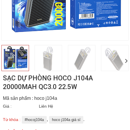
SẠC DỰ PHÒNG HOCO J104A
20000MAH QC3.0 22.5W
Mã sản phẩm : hoco j104a
Giá :
Liên Hệ
,
.
Từ khóa :
#hocoj104a
hoco j104a giá sỉ