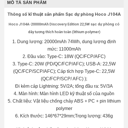
MÔ TẢ SẢN PHẨM
Thông số kĩ thuật sản phẩm Sạc dự phòng Hoco J104A
Hoco J104A-20000mAh Discovery Edition 22,5W sạc dự phòng có
dây tương thích hoàn toàn (lithium polymer)
1. Dung lượng: 20000mAh 74Wh, dung lượng định
mức: 11000mAh
2. Đầu vào: Type-C: 18W (QC/FCP/AFC)
3. Type-C: 20W (PD/QC/FCP/AFC); USB-A: 22,5W
(QC/FCP/SCP/AFC); Cáp tích hợp Type-C: 22,5W
(QC/FCP/SCP/ AFC) );
Đi kèm cáp Lightning: 5V/2A; tổng đầu ra: 5V/3A
4. Màn hình: Màn hình LED kỹ thuật số của nguồn
5. Chất liệu: Vật liệu chống cháy ABS + PC + pin lithium
polymer
6. Kích thước: 146*67*29mm;Trọng lượng: 436g