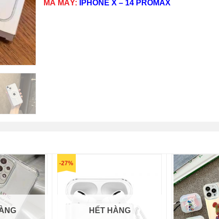
MÃ MÁY:
IPHONE X – 14 PROMAX
-27%
HÀNG
HẾT HÀNG