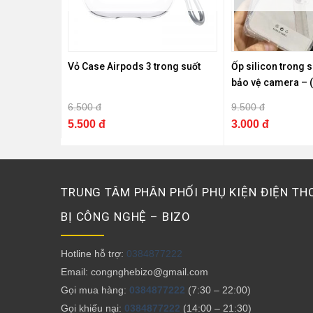
Vỏ Case Airpods 3 trong suốt
Ốp silicon trong 
bảo vệ camera – 
6.500 đ
9.500 đ
5.500 đ
3.000 đ
TRUNG TÂM PHÂN PHỐI PHỤ KIỆN ĐIỆN THO
BỊ CÔNG NGHỆ – BIZO
Hotline hỗ trợ:
0384877222
Email: congnghebizo@gmail.com
Gọi mua hàng:
0384877222
(7:30 – 22:00)
Gọi khiếu nại:
0384877222
(14:00 – 21:30)