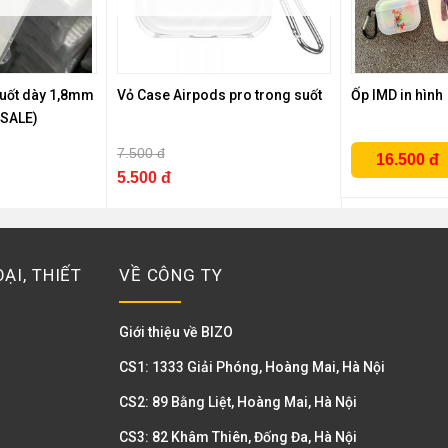
suốt dày 1,8mm
Vỏ Case Airpods pro trong suốt
Ốp IMD in hình
(SALE)
7.500 đ
16.500 đ
5.500 đ
ẠI, THIẾT
VỀ CÔNG TY
Giới thiệu về BIZO
CS1: 1333 Giải Phóng, Hoàng Mai, Hà Nội
CS2: 89 Bằng Liệt, Hoàng Mai, Hà Nội
CS3: 82 Khâm Thiên, Đống Đa, Hà Nội