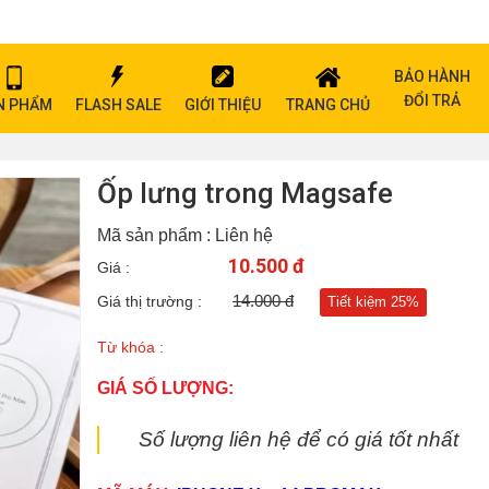
BẢO HÀNH
ĐỔI TRẢ
N PHẨM
FLASH SALE
GIỚI THIỆU
TRANG CHỦ
Ốp lưng trong Magsafe
Mã sản phẩm : Liên hệ
10.500 đ
Giá :
14.000 đ
Giá thị trường :
Tiết kiệm 25%
Từ khóa :
GIÁ SỐ LƯỢNG:
Số lượng liên hệ để có giá tốt nhất