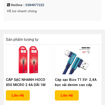
Hotline :
0384877222
Hỗ trợ nhanh chóng
Sản phẩm tương tự
CÁP SẠC NHANH HOCO
Cáp sạc Bizo T1 5V- 2,4A
X50 MICRO 2.4A DÀI 1M
bọc vải denim cao cấp
siêu bền(Lightning + Micro
+ USB Type C)
Liên Hệ
Liên Hệ