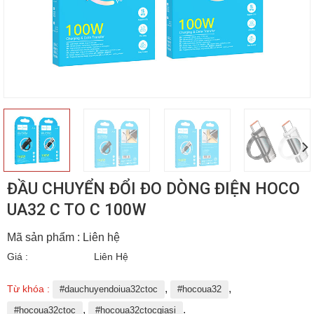
ĐẦU CHUYỂN ĐỔI ĐO DÒNG ĐIỆN HOCO
UA32 C TO C 100W
Mã sản phẩm : Liên hệ
Giá :
Liên Hệ
,
,
Từ khóa :
#dauchuyendoiua32ctoc
#hocoua32
,
.
#hocoua32ctoc
#hocoua32ctocgiasi