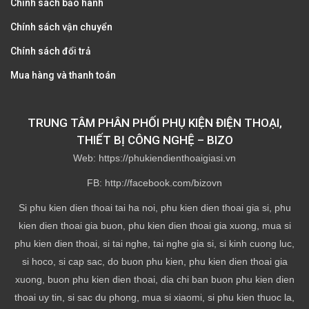
Chính sách bảo hành
Chính sách vận chuyển
Chính sách đổi trả
Mua hàng và thanh toán
TRUNG TÂM PHÂN PHỐI PHỤ KIỆN ĐIỆN THOẠI,
THIẾT BỊ CÔNG NGHỆ – BIZO
Web: https://phukiendienthoaigiasi.vn
FB: http://facebook.com/bizovn
Si phu kien dien thoai tai ha noi, phu kien dien thoai gia si, phu
kien dien thoai gia buon, phu kien dien thoai gia xuong, mua si
phu kien dien thoai, si tai nghe, tai nghe gia si, si kinh cuong luc,
si hoco, si cap sac, do buon phu kien, phu kien dien thoai gia
xuong, buon phu kien dien thoai, dia chi ban buon phu kien dien
thoai uy tin, si sac du phong, mua si xiaomi, si phu kien thuoc la,