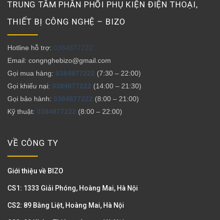
TRUNG TÂM PHÂN PHỐI PHỤ KIỆN ĐIỆN THOẠI,
THIẾT BỊ CÔNG NGHỆ – BIZO
Hotline hỗ trợ:
0384877222
Email: congnghebizo@gmail.com
Gọi mua hàng:
0384877222
(7:30 – 22:00)
Gọi khiếu nại:
0384877222
(14:00 – 21:30)
Gọi bảo hành:
0384877222
(8:00 – 21:00)
Kỹ thuật:
0384877222
(8:00 – 22:00)
VỀ CÔNG TY
Giới thiệu về BIZO
CS1: 1333 Giải Phóng, Hoàng Mai, Hà Nội
CS2: 89 Bằng Liệt, Hoàng Mai, Hà Nội