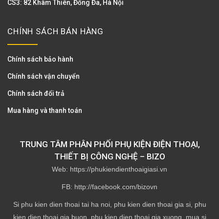
CS3: 82 Khâm Thiên, Đống Đa, Hà Nội
CHÍNH SÁCH BÁN HÀNG
Chính sách bảo hành
Chính sách vận chuyển
Chính sách đổi trả
Mua hàng và thanh toán
TRUNG TÂM PHÂN PHỐI PHỤ KIỆN ĐIỆN THOẠI,
THIẾT BỊ CÔNG NGHỆ – BIZO
Web: https://phukiendienthoaigiasi.vn
FB: http://facebook.com/bizovn
Si phu kien dien thoai tai ha noi, phu kien dien thoai gia si, phu
kien dien thoai gia buon, phu kien dien thoai gia xuong, mua si