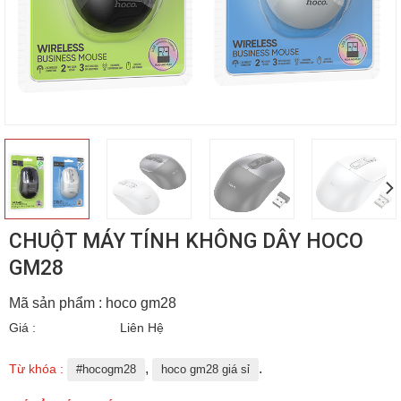
CHUỘT MÁY TÍNH KHÔNG DÂY HOCO
GM28
Mã sản phẩm : hoco gm28
Giá :
Liên Hệ
,
.
Từ khóa :
#hocogm28
hoco gm28 giá sỉ