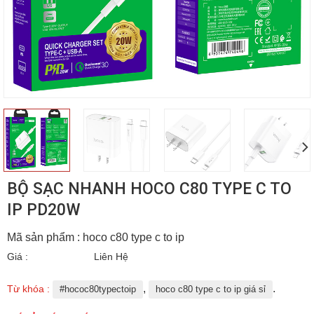
BỘ SẠC NHANH HOCO C80 TYPE C TO
IP PD20W
Mã sản phẩm : hoco c80 type c to ip
Giá :
Liên Hệ
,
.
Từ khóa :
#hococ80typectoip
hoco c80 type c to ip giá sỉ