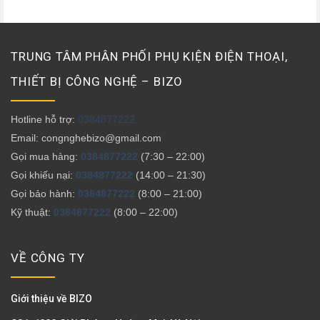
TRUNG TÂM PHÂN PHỐI PHỤ KIỆN ĐIỆN THOẠI,
THIẾT BỊ CÔNG NGHỆ – BIZO
Hotline hỗ trợ:
0384877222
Email: congnghebizo@gmail.com
Gọi mua hàng:
0384877222
(7:30 – 22:00)
Gọi khiếu nại:
0384877222
(14:00 – 21:30)
Gọi bảo hành:
0384877222
(8:00 – 21:00)
Kỹ thuật:
0384877222
(8:00 – 22:00)
VỀ CÔNG TY
Giới thiệu về BIZO