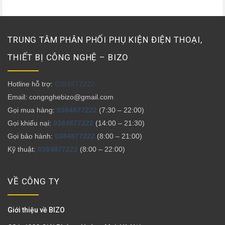
TRUNG TÂM PHÂN PHỐI PHỤ KIỆN ĐIỆN THOẠI,
THIẾT BỊ CÔNG NGHỆ – BIZO
Hotline hỗ trợ:
0384877222
Email: congnghebizo@gmail.com
Gọi mua hàng:
0384877222
(7:30 – 22:00)
Gọi khiếu nại:
0384877222
(14:00 – 21:30)
Gọi bảo hành:
0384877222
(8:00 – 21:00)
Kỹ thuật:
0384877222
(8:00 – 22:00)
VỀ CÔNG TY
Giới thiệu về BIZO