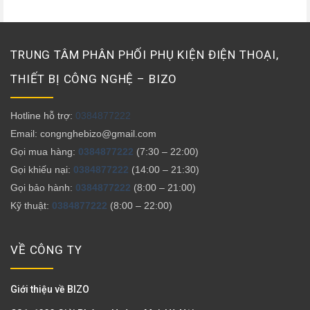
TRUNG TÂM PHÂN PHỐI PHỤ KIỆN ĐIỆN THOẠI,
THIẾT BỊ CÔNG NGHỆ – BIZO
Hotline hỗ trợ:
0384877222
Email: congnghebizo@gmail.com
Gọi mua hàng:
0384877222
(7:30 – 22:00)
Gọi khiếu nại:
0384877222
(14:00 – 21:30)
Gọi bảo hành:
0384877222
(8:00 – 21:00)
Kỹ thuật:
0384877222
(8:00 – 22:00)
VỀ CÔNG TY
Giới thiệu về BIZO