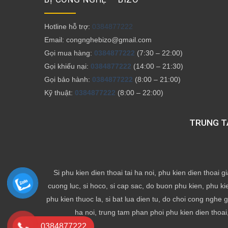
Hotline hỗ trợ:
0384877222
Email: congnghebizo@gmail.com
Gọi mua hàng:
0384877222
(7:30 – 22:00)
Gọi khiếu nại:
0384877222
(14:00 – 21:30)
Gọi bảo hành:
0384877222
(8:00 – 21:00)
Kỹ thuật:
0384877222
(8:00 – 22:00)
TRUNG TÂ
Si phu kien dien thoai tai ha noi, phu kien dien thoai gi
cuong luc, si hoco, si cap sac, do buon phu kien, phu ki
phu kien thuoc la, si bat lua dien tu, do choi cong nghe g
ha noi, trung tam phan phoi phu kien dien thoai,
0384877222