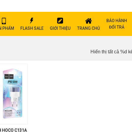
BẢO HÀNH
ĐỔI TRẢ
N PHẨM
FLASH SALE
GIỚI THIỆU
TRANG CHỦ
Hiển thị tất cả %d k
H HOCO C131A