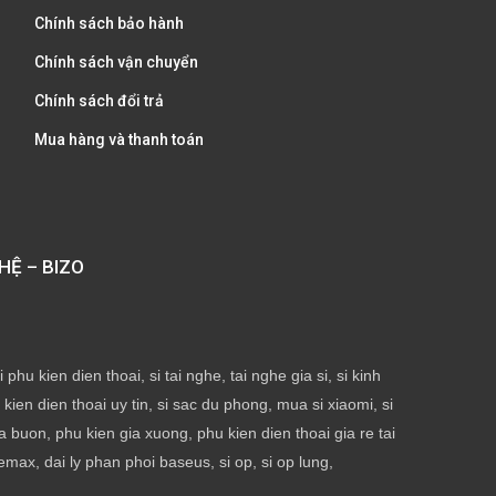
Chính sách bảo hành
Chính sách vận chuyển
Chính sách đổi trả
Mua hàng và thanh toán
HỆ – BIZO
phu kien dien thoai, si tai nghe, tai nghe gia si, si kinh
ien dien thoai uy tin, si sac du phong, mua si xiaomi, si
ia buon, phu kien gia xuong, phu kien dien thoai gia re tai
emax, dai ly phan phoi baseus, si op, si op lung,