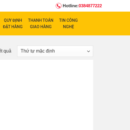
Hotline:
0384877222
QUY ĐỊNH
THANH TOÁN
TIN CÔNG
ĐẶT HÀNG
GIAO HÀNG
NGHỆ
ết quả