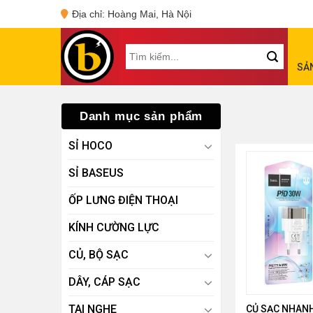
Skip
Địa chỉ: Hoàng Mai, Hà Nội
to
content
Tìm
SẢ
kiếm:
Danh mục sản phẩm
SỈ HOCO
SỈ BASEUS
ỐP LƯNG ĐIỆN THOẠI
KÍNH CƯỜNG LỰC
CỦ, BỘ SẠC
DÂY, CÁP SẠC
TAI NGHE
CỦ SẠC NHAN