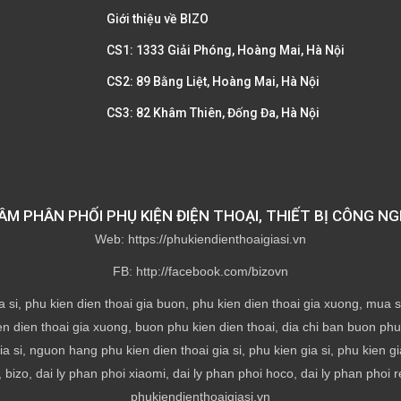
Giới thiệu về BIZO
CS1: 1333 Giải Phóng, Hoàng Mai, Hà Nội
CS2: 89 Bằng Liệt, Hoàng Mai, Hà Nội
CS3: 82 Khâm Thiên, Đống Đa, Hà Nội
M PHÂN PHỐI PHỤ KIỆN ĐIỆN THOẠI, THIẾT BỊ CÔNG NG
Web: https://phukiendienthoaigiasi.vn
FB: http://facebook.com/bizovn
a si, phu kien dien thoai gia buon, phu kien dien thoai gia xuong, mua si 
en dien thoai gia xuong, buon phu kien dien thoai, dia chi ban buon phu k
ia si, nguon hang phu kien dien thoai gia si, phu kien gia si, phu kien g
 bizo, dai ly phan phoi xiaomi, dai ly phan phoi hoco, dai ly phan phoi r
phukiendienthoaigiasi.vn