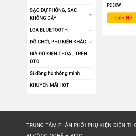
PD30W
SẠC DỰ PHÒNG, SẠC
KHÔNG DÂY
Liên Hệ
LOA BLUETOOTH
ĐỒ CHƠI, PHỤ KIỆN KHÁC
GIÁ ĐỠ ĐIỆN THOẠI, TRÊN
OTO
Sỉ đồng hồ thông minh
KHUYẾN MÃI HOT
TRUNG TÂM PHÂN PHỐI PHỤ KIỆN ĐIỆN THO
BỊ CÔNG NGHỆ – BIZO