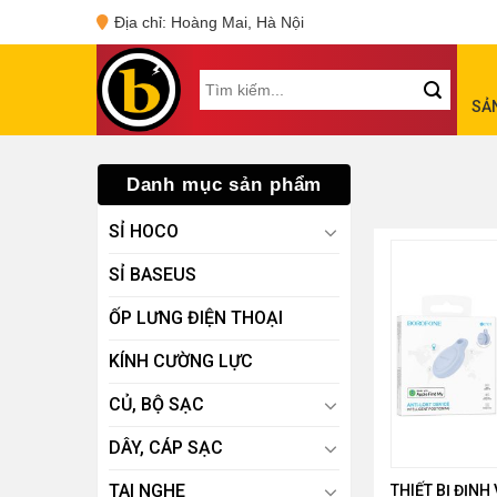
Skip
Địa chỉ: Hoàng Mai, Hà Nội
to
content
Tìm
SẢ
kiếm:
Danh mục sản phẩm
SỈ HOCO
SỈ BASEUS
ỐP LƯNG ĐIỆN THOẠI
KÍNH CƯỜNG LỰC
CỦ, BỘ SẠC
DÂY, CÁP SẠC
TAI NGHE
THIẾT BỊ ĐỊNH