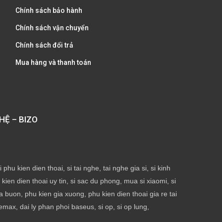
Chính sách bảo hành
Chính sách vận chuyển
Chính sách đổi trả
Mua hàng và thanh toán
HỆ – BIZO
phu kien dien thoai, si tai nghe, tai nghe gia si, si kinh
ien dien thoai uy tin, si sac du phong, mua si xiaomi, si
ia buon, phu kien gia xuong, phu kien dien thoai gia re tai
emax, dai ly phan phoi baseus, si op, si op lung,