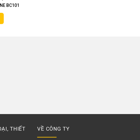
NE BC101
ẠI, THIẾT
VỀ CÔNG TY