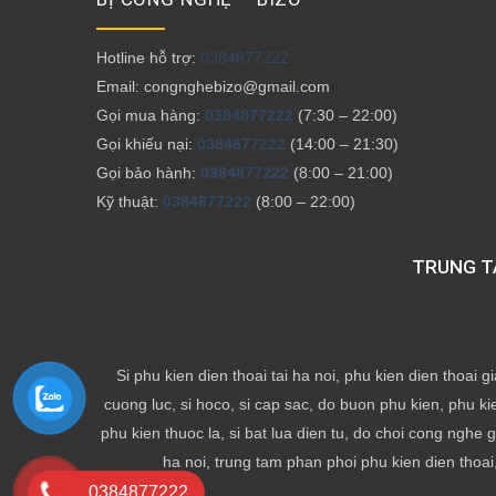
Hotline hỗ trợ:
0384877222
Email: congnghebizo@gmail.com
Gọi mua hàng:
0384877222
(7:30 – 22:00)
Gọi khiếu nại:
0384877222
(14:00 – 21:30)
Gọi bảo hành:
0384877222
(8:00 – 21:00)
Kỹ thuật:
0384877222
(8:00 – 22:00)
TRUNG TÂ
Si phu kien dien thoai tai ha noi, phu kien dien thoai gi
cuong luc, si hoco, si cap sac, do buon phu kien, phu ki
phu kien thuoc la, si bat lua dien tu, do choi cong nghe g
ha noi, trung tam phan phoi phu kien dien thoai,
0384877222