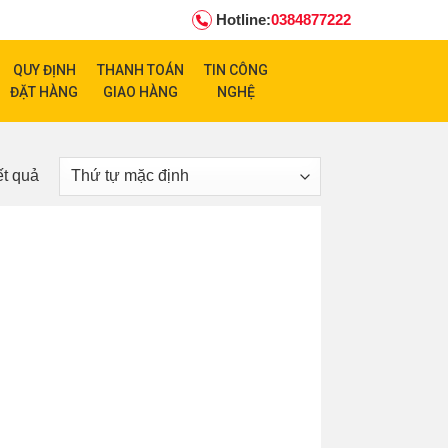
Hotline:
0384877222
QUY ĐỊNH
THANH TOÁN
TIN CÔNG
ĐẶT HÀNG
GIAO HÀNG
NGHỆ
ết quả