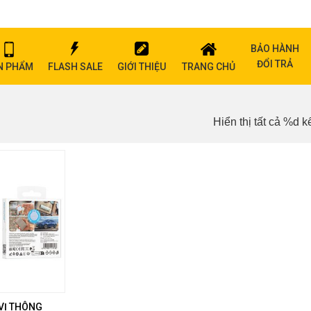
BẢO HÀNH
ĐỔI TRẢ
N PHẨM
FLASH SALE
GIỚI THIỆU
TRANG CHỦ
Hiển thị tất cả %d k
 VỊ THÔNG