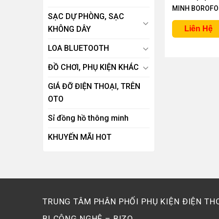
MINH BOROFO
SẠC DỰ PHÒNG, SẠC
KHÔNG DÂY
Liên Hệ
LOA BLUETOOTH
ĐỒ CHƠI, PHỤ KIỆN KHÁC
GIÁ ĐỠ ĐIỆN THOẠI, TRÊN
OTO
Sỉ đồng hồ thông minh
KHUYẾN MÃI HOT
TRUNG TÂM PHÂN PHỐI PHỤ KIỆN ĐIỆN THO
BỊ CÔNG NGHỆ – BIZO