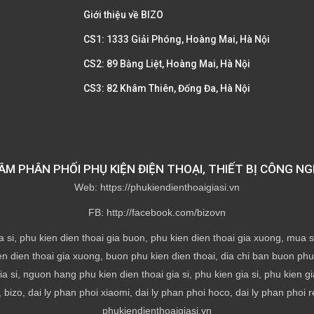
Giới thiệu về BIZO
CS1: 1333 Giải Phóng, Hoàng Mai, Hà Nội
CS2: 89 Bằng Liệt, Hoàng Mai, Hà Nội
CS3: 82 Khâm Thiên, Đống Đa, Hà Nội
M PHÂN PHỐI PHỤ KIỆN ĐIỆN THOẠI, THIẾT BỊ CÔNG NG
Web: https://phukiendienthoaigiasi.vn
FB: http://facebook.com/bizovn
a si, phu kien dien thoai gia buon, phu kien dien thoai gia xuong, mua si 
en dien thoai gia xuong, buon phu kien dien thoai, dia chi ban buon phu k
ia si, nguon hang phu kien dien thoai gia si, phu kien gia si, phu kien g
 bizo, dai ly phan phoi xiaomi, dai ly phan phoi hoco, dai ly phan phoi r
phukiendienthoaigiasi.vn