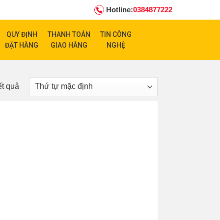
Hotline:
0384877222
QUY ĐỊNH
THANH TOÁN
TIN CÔNG
ĐẶT HÀNG
GIAO HÀNG
NGHỆ
ết quả