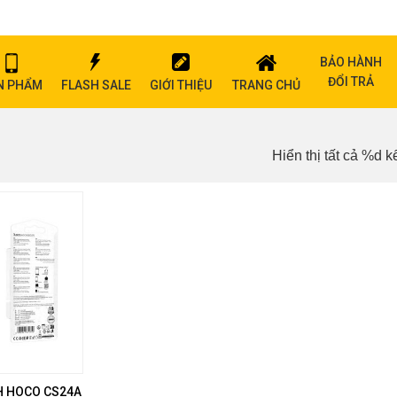
BẢO HÀNH
ĐỔI TRẢ
N PHẨM
FLASH SALE
GIỚI THIỆU
TRANG CHỦ
Hiển thị tất cả %d k
H HOCO CS24A