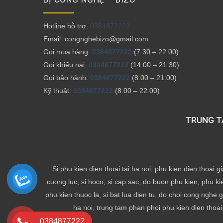
Hotline hỗ trợ:
0384877222
Email: congnghebizo@gmail.com
Gọi mua hàng:
0384877222
(7:30 – 22:00)
Gọi khiếu nại:
0384877222
(14:00 – 21:30)
Gọi bảo hành:
0384877222
(8:00 – 21:00)
Kỹ thuật:
0384877222
(8:00 – 22:00)
TRUNG TÂ
Si phu kien dien thoai tai ha noi, phu kien dien thoai gi
cuong luc, si hoco, si cap sac, do buon phu kien, phu ki
phu kien thuoc la, si bat lua dien tu, do choi cong nghe g
ha noi, trung tam phan phoi phu kien dien thoai,
0384877222