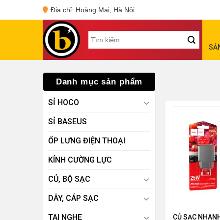
Skip
Địa chỉ: Hoàng Mai, Hà Nội
to
content
Tìm
SẢ
kiếm:
Danh mục sản phẩm
SỈ HOCO
SỈ BASEUS
ỐP LƯNG ĐIỆN THOẠI
KÍNH CƯỜNG LỰC
CỦ, BỘ SẠC
DÂY, CÁP SẠC
TAI NGHE
CỦ SẠC NHAN