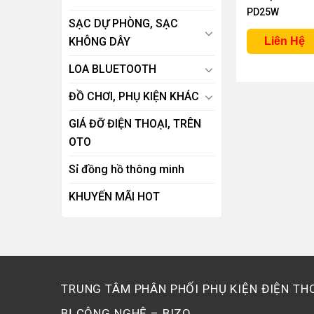
PD25W
SẠC DỰ PHÒNG, SẠC
KHÔNG DÂY
Liên Hệ
LOA BLUETOOTH
ĐỒ CHƠI, PHỤ KIỆN KHÁC
GIÁ ĐỠ ĐIỆN THOẠI, TRÊN
OTO
Sỉ đồng hồ thông minh
KHUYẾN MÃI HOT
TRUNG TÂM PHÂN PHỐI PHỤ KIỆN ĐIỆN THO
BỊ CÔNG NGHỆ – BIZO