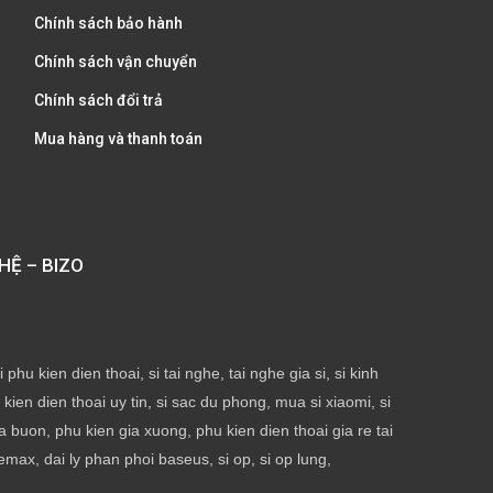
Chính sách bảo hành
Chính sách vận chuyển
Chính sách đổi trả
Mua hàng và thanh toán
HỆ – BIZO
phu kien dien thoai, si tai nghe, tai nghe gia si, si kinh
ien dien thoai uy tin, si sac du phong, mua si xiaomi, si
ia buon, phu kien gia xuong, phu kien dien thoai gia re tai
emax, dai ly phan phoi baseus, si op, si op lung,