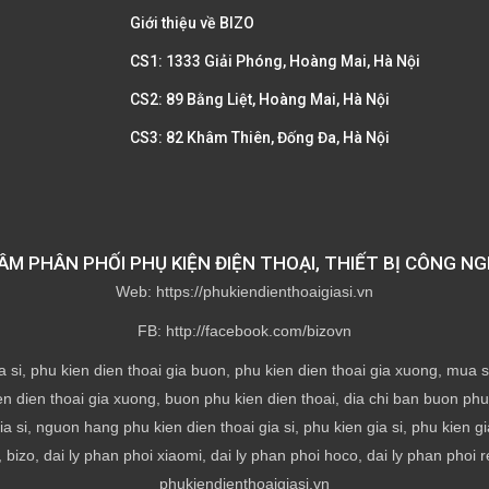
Giới thiệu về BIZO
CS1: 1333 Giải Phóng, Hoàng Mai, Hà Nội
CS2: 89 Bằng Liệt, Hoàng Mai, Hà Nội
CS3: 82 Khâm Thiên, Đống Đa, Hà Nội
M PHÂN PHỐI PHỤ KIỆN ĐIỆN THOẠI, THIẾT BỊ CÔNG NG
Web: https://phukiendienthoaigiasi.vn
FB: http://facebook.com/bizovn
a si, phu kien dien thoai gia buon, phu kien dien thoai gia xuong, mua si 
en dien thoai gia xuong, buon phu kien dien thoai, dia chi ban buon phu k
ia si, nguon hang phu kien dien thoai gia si, phu kien gia si, phu kien g
 bizo, dai ly phan phoi xiaomi, dai ly phan phoi hoco, dai ly phan phoi r
phukiendienthoaigiasi.vn